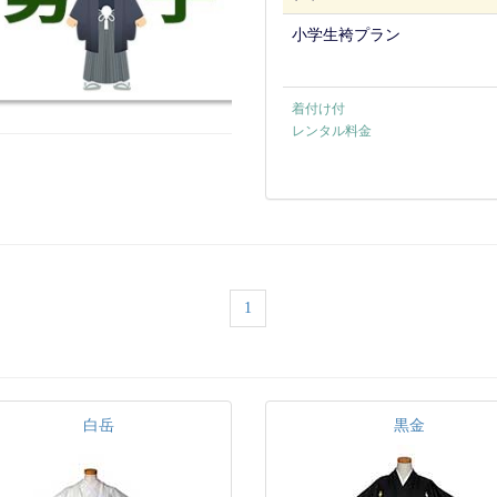
小学生袴プラン
着付け付
レンタル料金
1
白岳
黒金