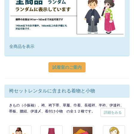
全商品を表示
試着室のご案内
袴セットレンタルに含まれる着物と小物
きもの（小振袖）、袴、袴下帯、草履、巾着、長襦袢、半衿、伊達衿、
帯板、腰紐、伊達〆、着付け小物 の全１２種です。
詳細をみる