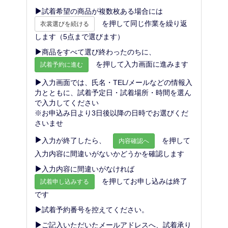
試着希望の商品が複数枚ある場合には
を押して同じ作業を繰り返
衣裳選びを続ける
します（5点まで選びます）
商品をすべて選び終わったのちに、
を押して入力画面に進みます
試着予約に進む
入力画面では、氏名・TEL/メールなどの情報入
力とともに、試着予定日・試着場所・時間を選ん
で入力してください
※お申込み日より3日後以降の日時でお選びくだ
さいませ
入力が終了したら、
を押して
内容確認へ
入力内容に間違いがないかどうかを確認します
入力内容に間違いがなければ
を押してお申し込みは終了
試着申し込みする
です
試着予約番号を控えてください。
ご記入いただいたメールアドレスへ、試着承り