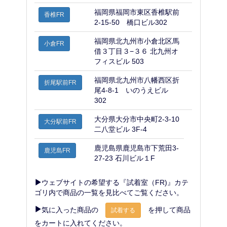
福岡県福岡市東区香椎駅前
香椎FR
2-15-50 橋口ビル302
福岡県北九州市小倉北区馬
小倉FR
借３丁目３−３６ 北九州オ
フィスビル 503
福岡県北九州市八幡西区折
折尾駅前FR
尾4-8-1 いのうえビル
302
大分県大分市中央町2-3-10
大分駅前FR
二八堂ビル 3F-4
鹿児島県鹿児島市下荒田3-
鹿児島FR
27-23 石川ビル１F
ウェブサイトの希望する『試着室（FR)』カテ
ゴリ内で商品の一覧を見比べてご覧ください。
気に入った商品の
を押して商品
試着する
をカートに入れてください。