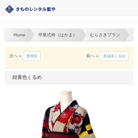
熊本の着物レンタル｜藍や | 卒業式袴（はかま）
Home
卒業式袴（はかま）
むらさきプラン
次へ »
前へ »
墨薄色
黒抹茶くるめ
紺黄色くるめ