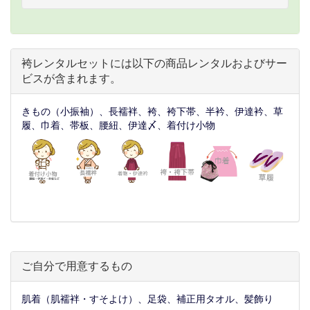
袴レンタルセットには以下の商品レンタルおよびサー
ビスが含まれます。
きもの（小振袖）、長襦袢、袴、袴下帯、半衿、伊達衿、草
履、巾着、帯板、腰紐、伊達〆、着付け小物
ご自分で用意するもの
肌着（肌襦袢・すそよけ）、足袋、補正用タオル、髪飾り