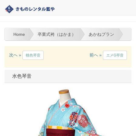
熊本の着物レンタル｜藍や | 卒業式袴（はかま）
Home
卒業式袴（はかま）
あかねプラン
次へ »
前へ »
桃色琴音
エメG琴音
水色琴音