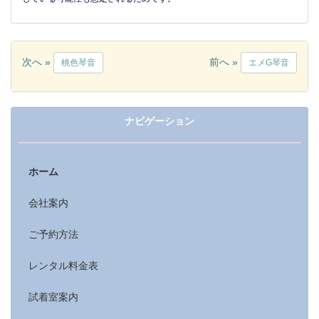
次へ »
前へ »
桃色琴音
エメG琴音
ナビゲーション
ホーム
会社案内
ご予約方法
レンタル料金表
試着室案内