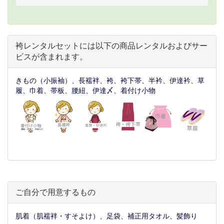
袴レンタルセットには以下の商品レンタルおよびサー
ビスが含まれます。
きもの（小振袖）、長襦袢、袴、袴下帯、半衿、伊達衿、草
履、巾着、帯板、腰紐、伊達〆、着付け小物
ご自分で用意するもの
肌着（肌襦袢・すそよけ）、足袋、補正用タオル、髪飾り