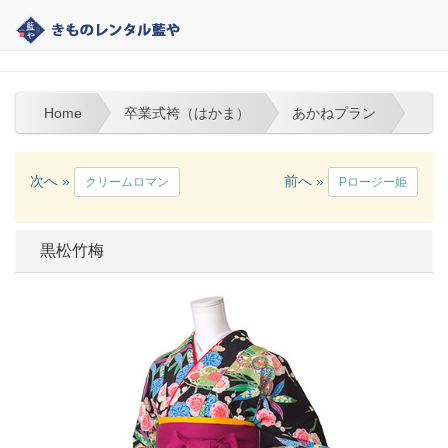
熊本の着物レンタル｜藍や | 卒業式袴（はかま）
Home
卒業式袴（はかま）
あかねプラン
次へ »
前へ »
クリームロマン
Pロージー姫
黒松竹梅